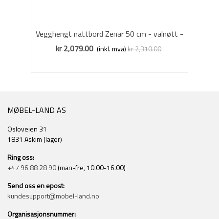
Vegghengt nattbord Zenar 50 cm - valnøtt -
med skuff
kr 2,079.00
(inkl. mva)
kr 2,310.00
Redusert pris
-10%
MØBEL-LAND AS
Osloveien 31
1831 Askim (lager)
Ring oss:
+47 96 88 28 90
(man-fre, 10.00-16.00)
Send oss en epost:
kundesupport@mobel-land.no
Organisasjonsnummer: