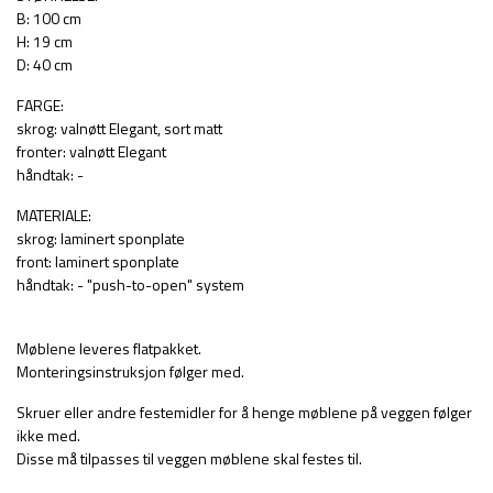
B: 100 cm
H: 19 cm
D: 40 cm
FARGE:
skrog: valnøtt Elegant, sort matt
fronter: valnøtt Elegant
håndtak: -
MATERIALE:
skrog: laminert sponplate
front: laminert sponplate
håndtak: - "push-to-open" system
Møblene leveres flatpakket.
Monteringsinstruksjon følger med.
Skruer eller andre festemidler for å henge møblene på veggen følger
ikke med.
Disse må tilpasses til veggen møblene skal festes til.