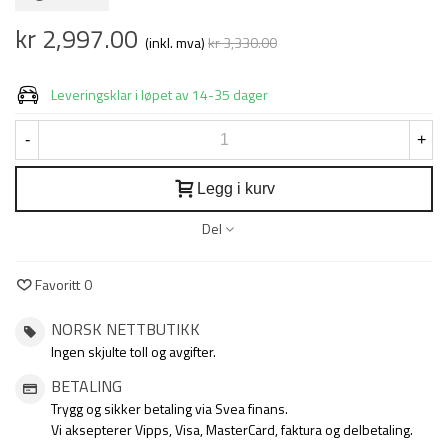
kr 2,997.00
(inkl. mva)
kr 3,330.00
Redusert pris
-10%
Leveringsklar i løpet av 14-35 dager
-
+
Legg i kurv
Del
Favoritt
0
NORSK NETTBUTIKK
Ingen skjulte toll og avgifter.
BETALING
Trygg og sikker betaling via Svea finans.
Vi aksepterer Vipps, Visa, MasterCard, faktura og delbetaling.