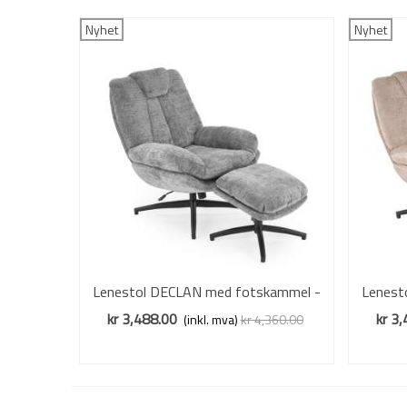
Nyhet
Nyhet
Lenestol DECLAN med fotskammel -
Vis mer
Lenest
stoff - grå
kr 3,488.00
kr 3
(inkl. mva)
kr 4,360.00
Redusert pris
-20%