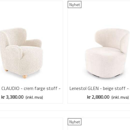
Nyhet
l CLAUDIO - crem farge stoff -
Vis mer
Lenestol GLEN - beige stoff -
Vis mer
tre bein
kr 3,380.00
kr 2,880.00
(inkl. mva)
(inkl. mva)
Nyhet