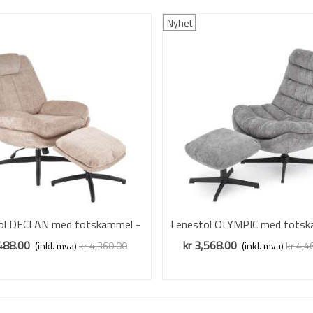
Nyhet
ol DECLAN med fotskammel -
Vis mer
Lenestol OLYMPIC med fotsk
Vis mer
stoff - beige
stoff - grå
,488.00
kr 3,568.00
(inkl. mva)
kr 4,360.00
(inkl. mva)
kr 4,4
Redusert pris
-20%
Redusert pris
-20%