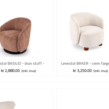
stol BASILIO - brun stoff -
Vis mer
Lenestol BAKER - crem farg
Vis mer
svingbar
kr 2,880.00
kr 3,250.00
(inkl. mva)
(inkl. mva)