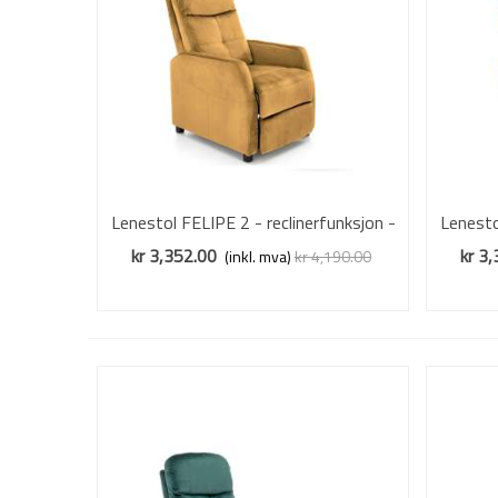
Lenestol FELIPE 2 - reclinerfunksjon -
Vis mer
Lenesto
sannepsgul velvet
kr 3,352.00
kr 3
(inkl. mva)
kr 4,190.00
Redusert pris
-20%