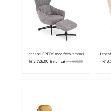
Lenestol FREDY med fotskammel -
Vis mer
Lenes
stoff - grå stoff
kr 3,728.00
kr 3
(inkl. mva)
kr 4,660.00
Redusert pris
-20%