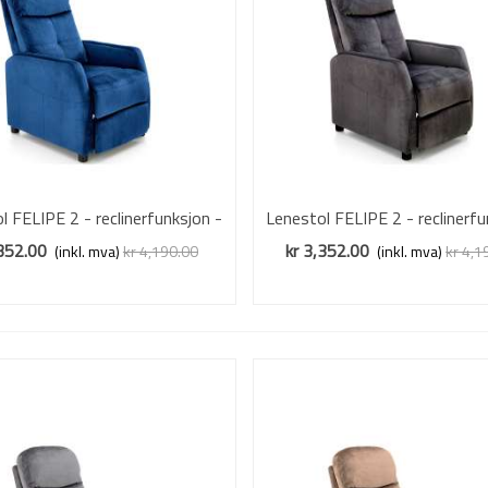
l FELIPE 2 - reclinerfunksjon -
Vis mer
Lenestol FELIPE 2 - reclinerfu
Vis mer
marineblå velvet
svart velvet
,352.00
kr 3,352.00
(inkl. mva)
kr 4,190.00
(inkl. mva)
kr 4,1
Redusert pris
-20%
Redusert pris
-20%