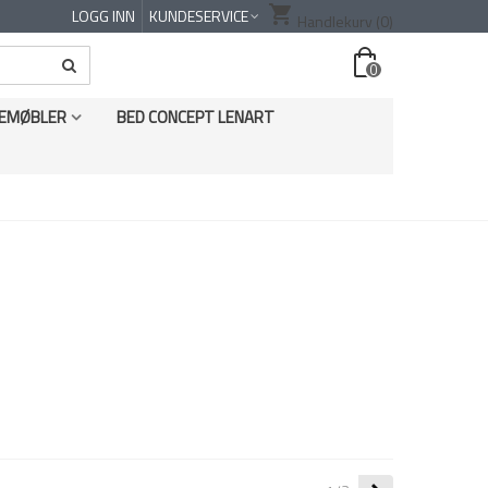
shopping_cart
LOGG INN
KUNDESERVICE
Handlekurv
(0)
0
EMØBLER
BED CONCEPT LENART