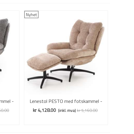
Nyhet
mmel -
Lenestol PESTO med fotskammel -
Vis mer
stoff - beige
kr 4,128.00
60.00
(inkl. mva)
kr 5,160.00
Redusert pris
-20%