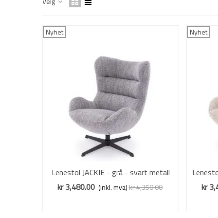
Velg
Nyhet
Nyhet
Lenestol JACKIE - grå - svart metall
Vis mer
Lenesto
ben
kr 3,480.00
kr 3
(inkl. mva)
kr 4,350.00
Redusert pris
-20%