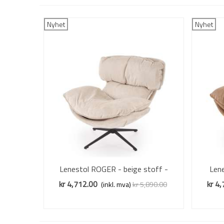
Nyhet
Nyhet
Lenestol ROGER - beige stoff -
Vis mer
Lene
svingbar
kr 4,712.00
kr 4
(inkl. mva)
kr 5,890.00
Redusert pris
-20%