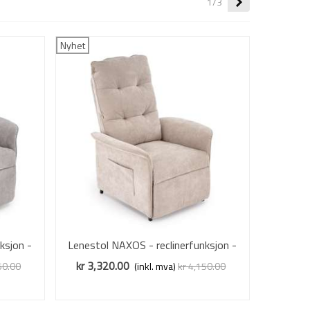
Neste
1/3
Nyhet
ksjon -
Lenestol NAXOS - reclinerfunksjon -
Vis mer
beige stoff
kr 3,320.00
50.00
(inkl. mva)
kr 4,150.00
Redusert pris
-20%