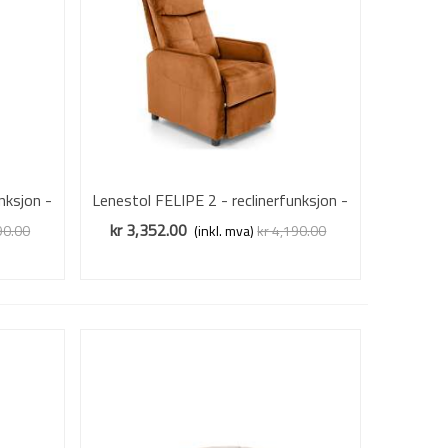
nksjon -
Lenestol FELIPE 2 - reclinerfunksjon -
Vis mer
kanel velvet
kr 3,352.00
90.00
(inkl. mva)
kr 4,190.00
Redusert pris
-20%