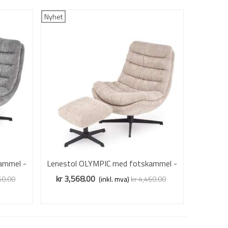
Nyhet
ammel -
Lenestol OLYMPIC med fotskammel -
Vis mer
stoff - cappucino
kr 3,568.00
60.00
(inkl. mva)
kr 4,460.00
Redusert pris
-20%