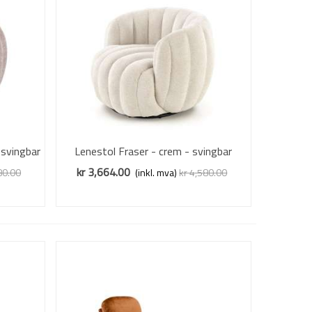
 svingbar
Lenestol Fraser - crem - svingbar
Vis mer
kr 3,664.00
80.00
(inkl. mva)
kr 4,580.00
Redusert pris
-20%