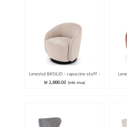
Lenestol BASILIO - capuccino stoff -
Vis mer
Lene
svingbar
kr 2,880.00
(inkl. mva)