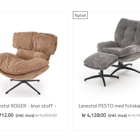
Nyhet
stol ROGER - brun stoff -
Vis mer
Lenestol PESTO med fotska
Vis mer
svingbar
stoff - grå
,712.00
kr 4,128.00
(inkl. mva)
kr 5,890.00
(inkl. mva)
kr 5,1
Redusert pris
-20%
Redusert pris
-20%