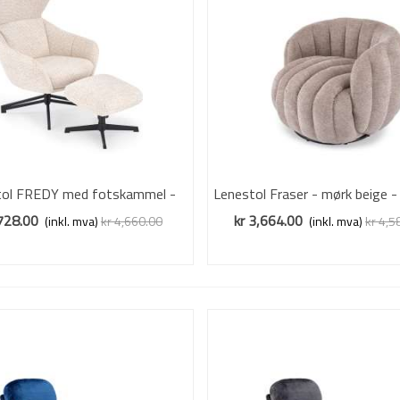
tol FREDY med fotskammel -
Vis mer
Lenestol Fraser - mørk beige -
Vis mer
stoff - beige
,728.00
kr 3,664.00
(inkl. mva)
kr 4,660.00
(inkl. mva)
kr 4,5
Redusert pris
-20%
Redusert pris
-20%