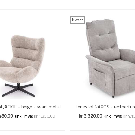
Nyhet
l JACKIE - beige - svart metall
Vis mer
Lenestol NAXOS - reclinerfun
Vis mer
ben
grå stoff
,480.00
kr 3,320.00
(inkl. mva)
kr 4,350.00
(inkl. mva)
kr 4,1
Redusert pris
-20%
Redusert pris
-20%