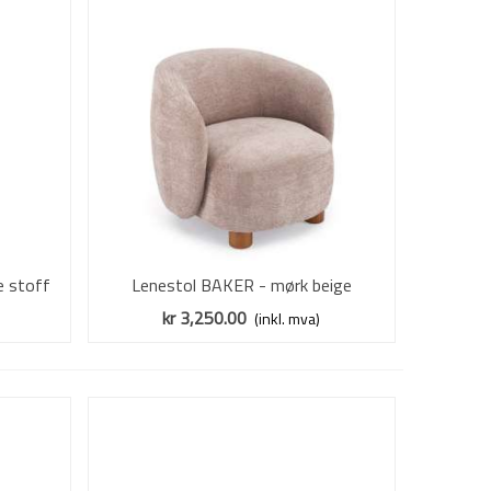
e stoff
Lenestol BAKER - mørk beige
Vis mer
kr 3,250.00
(inkl. mva)