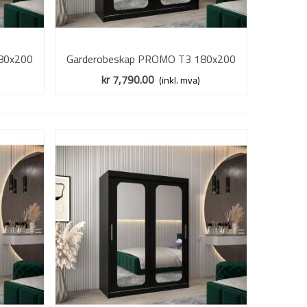
80x200
Garderobeskap PROMO T3 180x200
Vis mer
- speil
cm - svart matt - skyvedører - speil
kr 7,790.00
(inkl. mva)