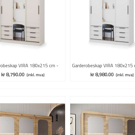
robeskap VIRA 180x215 cm -
Vis mer
Garderobeskap VIRA 180x215 c
Vis mer
 sand matt - skyvedører - 6
matt - skyvedører - 6 sku
kr 8,790.00
kr 8,980.00
(inkl. mva)
(inkl. mva)
skuffer