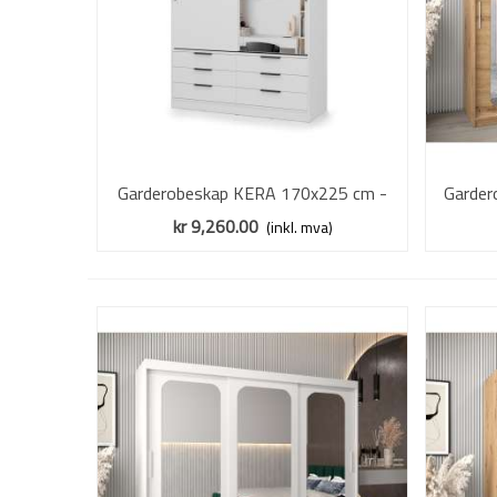
Garderobeskap KERA 170x225 cm -
Vis mer
Garde
hvit matt - skyvedører - 6 skuffer
cm - e
kr 9,260.00
(inkl. mva)