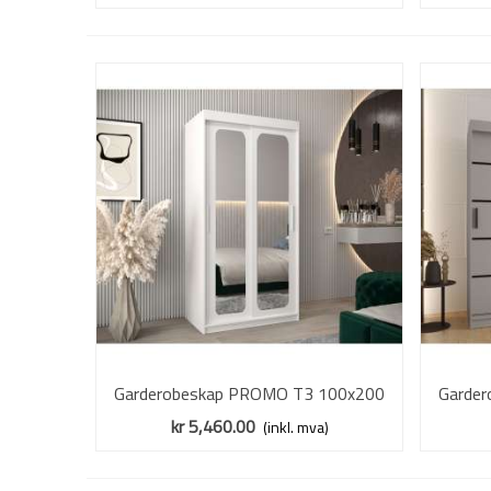
Garderobeskap PROMO T3 100x200
Vis mer
Garde
cm - hvit matt - skyvedører - speil
cm - 
kr 5,460.00
(inkl. mva)