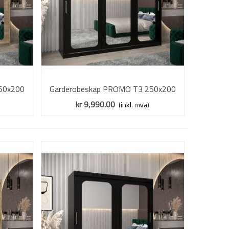
50x200
Garderobeskap PROMO T3 250x200
Vis mer
- speil
cm - svart matt - skyvedører - speil
kr 9,990.00
(inkl. mva)