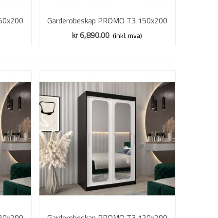
50x200
Garderobeskap PROMO T3 150x200
Vis mer
- speil
cm - svart matt - skyvedører - speil
kr 6,890.00
(inkl. mva)
20x200
Garderobeskap PROMO T3 120x200
Vis mer