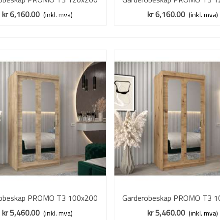
ik sonoma - skyvedører - speil
cm - eik artisan - skyvedører 
kr 6,160.00
kr 6,160.00
(inkl. mva)
(inkl. mva)
robeskap PROMO T3 100x200
Vis mer
Garderobeskap PROMO T3 1
Vis mer
ik sonoma - skyvedører - speil
cm - eik artisan - skyvedører 
kr 5,460.00
kr 5,460.00
(inkl. mva)
(inkl. mva)