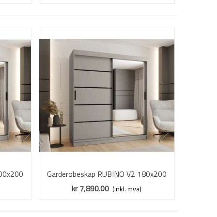
00x200
Garderobeskap RUBINO V2 180x200
Vis mer
 speil
cm - cashmere - skyvedører - speil
kr 7,890.00
(inkl. mva)