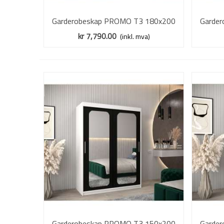
Garderobeskap PROMO T3 180x200
Vis mer
Garde
cm - hvit matt - skyvedører - speil
cm - e
kr 7,790.00
(inkl. mva)
Garderobeskap PROMO T3 150x200
Vis mer
Garde