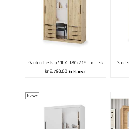
Garderobeskap VIRA 180x215 cm - eik
Vis mer
Garde
- skyvedører - 6 skuffer
beige
kr 8,790.00
(inkl. mva)
Nyhet