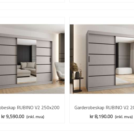
robeskap RUBINO V2 250x200
Vis mer
Garderobeskap RUBINO V2 2
Vis mer
cashmere - skyvedører - speil
cm - cashmere - skyvedører -
kr 9,590.00
kr 8,190.00
(inkl. mva)
(inkl. mva)