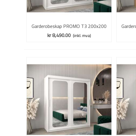
Garderobeskap PROMO T3 200x200
Vis mer
Garde
cm - hvit matt - skyvedører - speil
cm - e
kr 8,490.00
(inkl. mva)