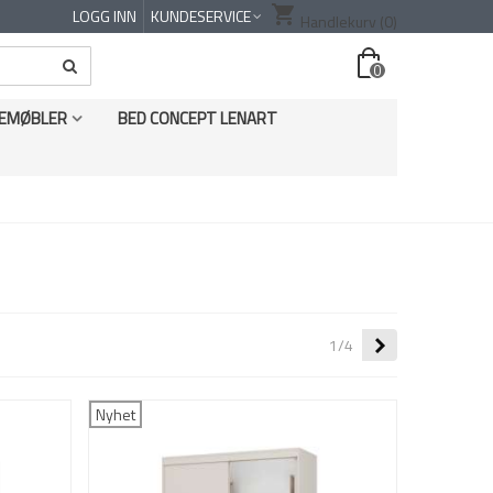
shopping_cart
LOGG INN
KUNDESERVICE
Handlekurv
(0)
0
EMØBLER
BED CONCEPT LENART
Neste
1/4
Nyhet