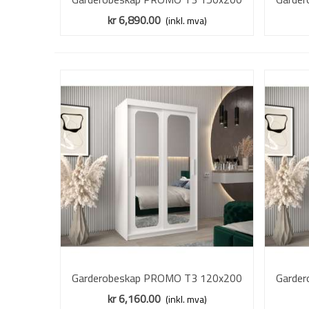
cm - hvit matt - skyvedører - speil
cm - e
kr 6,890.00
(inkl. mva)
Garderobeskap PROMO T3 120x200
Vis mer
Garde
cm - hvit matt - skyvedører - speil
cm - e
kr 6,160.00
(inkl. mva)