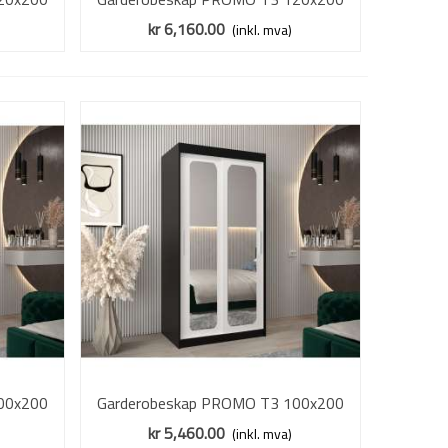
- speil
cm - svart matt - skyvedører - speil
kr 6,160.00
(inkl. mva)
00x200
Garderobeskap PROMO T3 100x200
Vis mer
- speil
cm - svart matt - skyvedører - speil
kr 5,460.00
(inkl. mva)