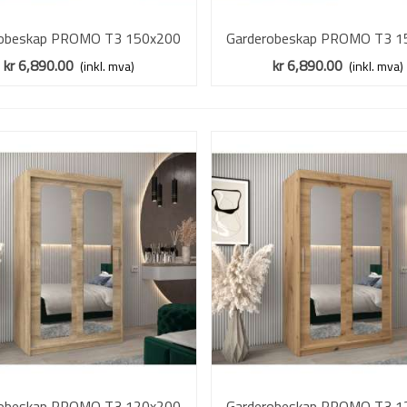
robeskap PROMO T3 150x200
Vis mer
Garderobeskap PROMO T3 1
Vis mer
ik sonoma - skyvedører - speil
cm - eik artisan - skyvedører 
kr 6,890.00
kr 6,890.00
(inkl. mva)
(inkl. mva)
robeskap PROMO T3 120x200
Vis mer
Garderobeskap PROMO T3 1
Vis mer