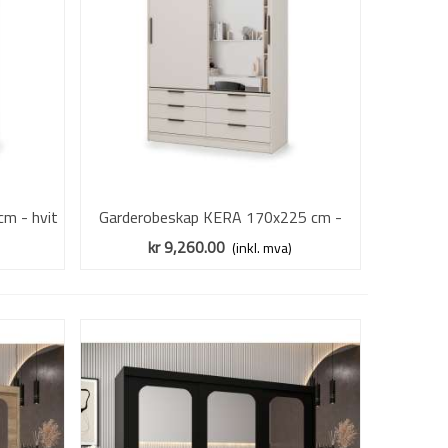
m - hvit
Garderobeskap KERA 170x225 cm -
Vis mer
ffer
beige sand - skyvedører - 6 skuffer
kr 9,260.00
(inkl. mva)