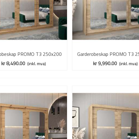
robeskap PROMO T3 250x200
Vis mer
Garderobeskap PROMO T3 2
Vis mer
ik artisan - skyvedører - speil
cm - eik sonoma - skyvedører 
kr 8,490.00
kr 9,990.00
(inkl. mva)
(inkl. mva)