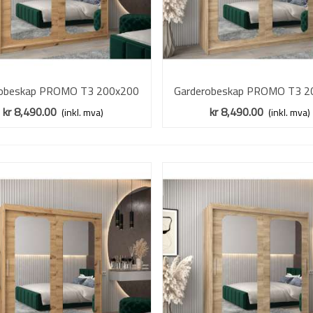
robeskap PROMO T3 200x200
Vis mer
Garderobeskap PROMO T3 2
Vis mer
ik artisan - skyvedører - speil
cm - eik sonoma - skyvedører 
kr 8,490.00
kr 8,490.00
(inkl. mva)
(inkl. mva)