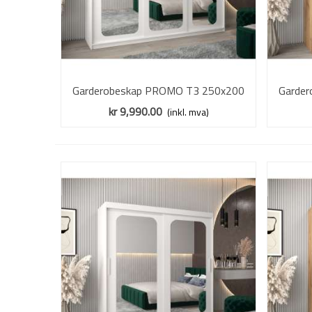
Garderobeskap PROMO T3 250x200
Vis mer
Garde
cm - hvit matt - skyvedører - speil
cm - e
kr 9,990.00
(inkl. mva)