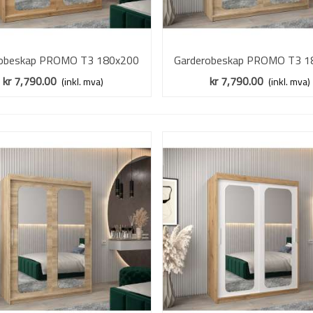
robeskap PROMO T3 180x200
Vis mer
Garderobeskap PROMO T3 1
Vis mer
ik artisan - skyvedører - speil
cm - eik sonoma - skyvedører 
kr 7,790.00
kr 7,790.00
(inkl. mva)
(inkl. mva)