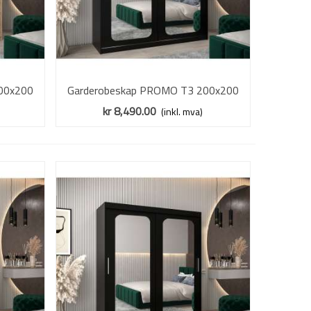
00x200
Garderobeskap PROMO T3 200x200
Vis mer
- speil
cm - svart matt - skyvedører - speil
kr 8,490.00
(inkl. mva)