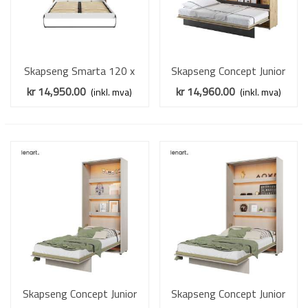
Skapseng Smarta 120 x
Skapseng Concept Junior
200 - Veggseng - med
120 x 200 - horisontal
kr 14,950.00
kr 14,960.00
(inkl. mva)
(inkl. mva)
hyller
Skapseng Concept Junior
Skapseng Concept Junior