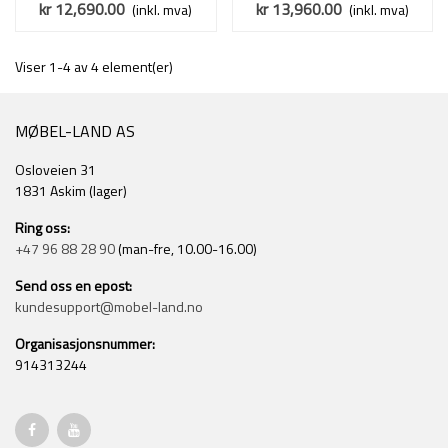
90 x 200 - vertikal
120 x 200 - vertikal
kr 12,690.00
kr 13,960.00
(inkl. mva)
(inkl. mva)
Viser 1-4 av 4 element(er)
MØBEL-LAND AS
Osloveien 31
1831 Askim (lager)
Ring oss:
+47 96 88 28 90
(man-fre, 10.00-16.00)
Send oss en epost:
kundesupport@mobel-land.no
Organisasjonsnummer:
914313244