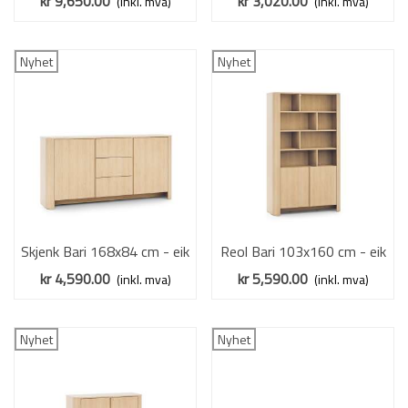
kr 9,650.00
kr 3,020.00
(inkl. mva)
(inkl. mva)
- 2 dører - 6 skuffer
Nyhet
Nyhet
Skjenk Bari 168x84 cm - eik
Reol Bari 103x160 cm - eik
- 2 dører - 3 skuffer
- 2 dører - hyller
kr 4,590.00
kr 5,590.00
(inkl. mva)
(inkl. mva)
Nyhet
Nyhet