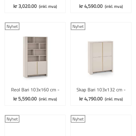
cashmere - 3 dører
cashmere - 2 dører - 3
kr 3,020.00
kr 4,590.00
(inkl. mva)
(inkl. mva)
skuffer
Nyhet
Nyhet
Reol Bari 103x160 cm -
Skap Bari 103x132 cm -
cashmere - 2 dører - hyller
cashmere - 4 dører
kr 5,590.00
kr 4,790.00
(inkl. mva)
(inkl. mva)
Nyhet
Nyhet