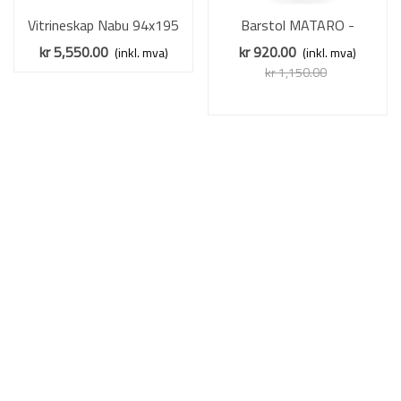
Vitrineskap Nabu 94x195
Barstol MATARO -
cm - eik - 2 dører - med lys
flaskegrønn - justerbar
kr 5,550.00
kr 920.00
(inkl. mva)
(inkl. mva)
høyde
kr 1,150.00
Redusert pris
-20%
MØBELSERIER PRESTIGELINE - MØBLER I
BADEROMSMØBLER
HELTRE OG FINÉR