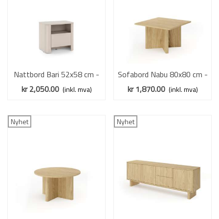
Nattbord Bari 52x58 cm -
Sofabord Nabu 80x80 cm -
cashmere - 1 skuff
eik - kvadratisk bord -
kr 2,050.00
kr 1,870.00
(inkl. mva)
(inkl. mva)
japandi stil
Nyhet
Nyhet