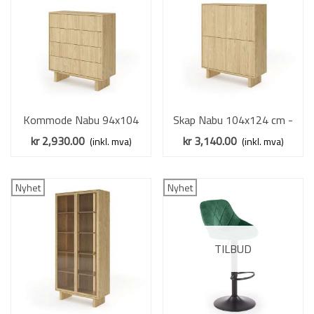
Kommode Nabu 94x104
Skap Nabu 104x124 cm -
cm - eik - 4 skuffer -
eik - 4 dører - japandi
kr 2,930.00
kr 3,140.00
(inkl. mva)
(inkl. mva)
japandi
Nyhet
Nyhet
TILBUD