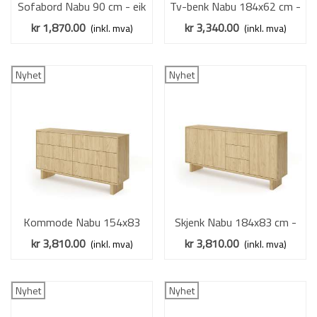
Sofabord Nabu 90 cm - eik
Tv-benk Nabu 184x62 cm -
- rundt bord - japandi stil
eik - 3 dører - 3 skuffer -
kr 1,870.00
kr 3,340.00
(inkl. mva)
(inkl. mva)
japandi
Nyhet
Nyhet
Kommode Nabu 154x83
Skjenk Nabu 184x83 cm -
cm - eik - 6 skuffer -
eik - 3 dører - 3 skuffer -
kr 3,810.00
kr 3,810.00
(inkl. mva)
(inkl. mva)
japandi
japandi
Nyhet
Nyhet