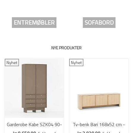
ENTREMØBLER
SOFABORD
NYE PRODUKTER
Nyhet
Nyhet
Garderobe Kabe SZK04 90-
Tv-benk Bari 168x52 cm -
120x210 cm - Flere farger
eik - 3 dører