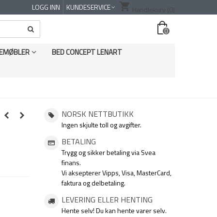
shopping_cart
LOGG INN
KUNDESERVICE
Handlekurv
(0)
0
EMØBLER
BED CONCEPT LENART
NORSK NETTBUTIKK
Ingen skjulte toll og avgifter.
BETALING
Trygg og sikker betaling via Svea
finans.
Vi aksepterer Vipps, Visa, MasterCard,
faktura og delbetaling.
LEVERING ELLER HENTING
Hente selv! Du kan hente varer selv.