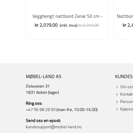
Vegghengt nattbord Zenar 50 cm -
Vis mer
Nattbor
valnøtt - med skuff
kr 2,079.00
kr 2,
(inkl. mva)
kr 2,310.00
Redusert pris
-10%
MØBEL-LAND AS
KUNDES
Osloveien 31
Om os
1831 Askim (lager)
Kontak
Perso
Ring oss:
Kjøpsvi
+47 96 88 28 90
(man-fre, 10.00-16.00)
Send oss en epost:
kundesupport@mobel-land.no