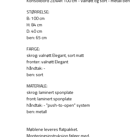
Konsollbord ZENAR 100 cm - valnøtt og sort - metall ben
STØRRELSE:
B: 100 cm
H: 84 cm
D: 40 cm
ben: 65 cm
FARGE:
skrog: valnøtt Elegant, sort matt
fronter: valnøtt Elegant
håndtak: -
ben: sort
MATERIALE:
skrog: laminert sponplate
front: laminert sponplate
håndtak: - "push-to-open" system
ben: metall
Møblene leveres flatpakket.
Monteringsinstruksjon følger med.