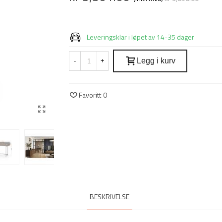
Redusert pris
-10%
Leveringsklar i løpet av 14-35 dager
Legg i kurv
-
+
Favoritt
0
BESKRIVELSE