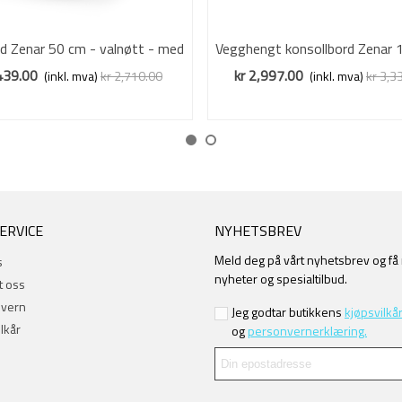
d Zenar 50 cm - valnøtt - med
Vis mer
Vegghengt konsollbord Zenar 
Vis mer
skuff
valnøtt - 2 skuffer
439.00
kr 2,997.00
(inkl. mva)
kr 2,710.00
(inkl. mva)
kr 3,3
Redusert pris
-10%
Redusert pris
-10%
ERVICE
NYHETSBREV
Meld deg på vårt nyhetsbrev og få
s
nyheter og spesialtilbud.
t oss
nvern
Jeg godtar butikkens
kjøpsvilkår
lkår
og
personvernerklæring.