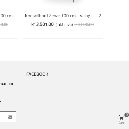
100 cm -
Konsollbord Zenar 100 cm - valnøtt - 2
Vis mer
Tv-benk Z
skuffer
kr 3,501.00
kr 3,8
30.00
(inkl. mva)
kr 3,890.00
Redusert pris
-10%
FACEBOOK
 mail om
,
0
Kurv