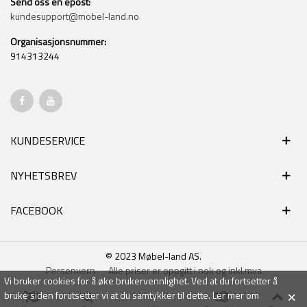
Send oss en epost:
kundesupport@mobel-land.no
Organisasjonsnummer:
914313244
KUNDESERVICE
NYHETSBREV
FACEBOOK
© 2023 Møbel-land AS.
Personvern
Alle priser er oppgitt i nok og inkl.mva
Vi bruker cookies for å øke brukervennlighet. Ved at du fortsetter å
×
bruke siden forutsetter vi at du samtykker til dette.
Ler mer om
0
0