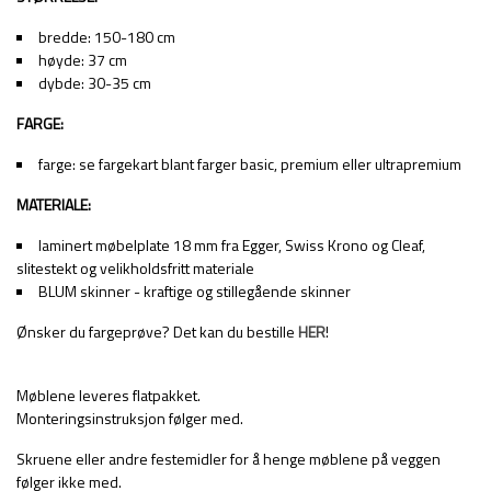
bredde: 150-180 cm
høyde: 37 cm
dybde: 30-35 cm
FARGE:
farge: se fargekart blant farger basic, premium eller ultrapremium
MATERIALE:
laminert møbelplate 18 mm fra Egger, Swiss Krono og Cleaf,
slitestekt og velikholdsfritt materiale
BLUM skinner - kraftige og stillegående skinner
Ønsker du fargeprøve? Det kan du bestille
HER
!
Møblene leveres flatpakket.
Monteringsinstruksjon følger med.
Skruene eller andre festemidler for å henge møblene på veggen
følger ikke med.