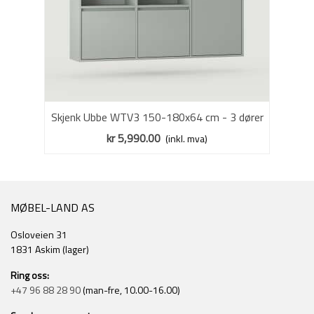
Skjenk Ubbe WTV3 150-180x64 cm - 3 dører
- veggmontert - velg farge selv
kr 5,990.00
(inkl. mva)
MØBEL-LAND AS
Osloveien 31
1831 Askim (lager)
Ring oss:
+47 96 88 28 90
(man-fre, 10.00-16.00)