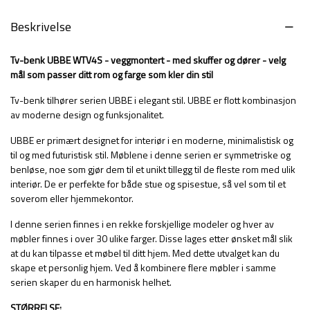
Beskrivelse
Tv-benk UBBE WTV4S - veggmontert - med skuffer og dører - velg
mål som passer ditt rom og farge som kler din stil
Tv-benk tilhører serien UBBE i elegant stil. UBBE er flott kombinasjon
av moderne design og funksjonalitet.
UBBE er primært designet for interiør i en moderne, minimalistisk og
til og med futuristisk stil. Møblene i denne serien er symmetriske og
benløse, noe som gjør dem til et unikt tillegg til de fleste rom med ulik
interiør. De er perfekte for både stue og spisestue, så vel som til et
soverom eller hjemmekontor.
I denne serien finnes i en rekke forskjellige modeler og hver av
møbler finnes i over 30 ulike farger. Disse lages etter ønsket mål slik
at du kan tilpasse et møbel til ditt hjem. Med dette utvalget kan du
skape et personlig hjem. Ved å kombinere flere møbler i samme
serien skaper du en harmonisk helhet.
STØRRELSE: