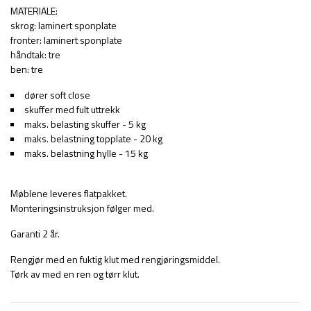
MATERIALE:
skrog: laminert sponplate
fronter: laminert sponplate
håndtak: tre
ben: tre
dører soft close
skuffer med fult uttrekk
maks. belasting skuffer - 5 kg
maks. belastning topplate - 20 kg
maks. belastning hylle - 15 kg
Møblene leveres flatpakket.
Monteringsinstruksjon følger med.
Garanti 2 år.
Rengjør med en fuktig klut med rengjøringsmiddel.
Tørk av med en ren og tørr klut.