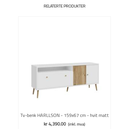
RELATERTE PRODUKTER
Tv-benk HARLLSON - 159x67 cm - hvit matt
- eik mauvella - 3 dører
kr 4,390.00
(inkl. mva)