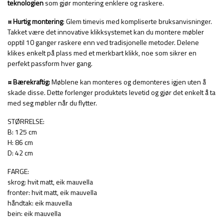
teknologien
som gjør montering enklere og raskere.
¤ Hurtig montering
: Glem timevis med kompliserte bruksanvisninger.
Takket være det innovative klikksystemet kan du montere møbler
opptil 10 ganger raskere enn ved tradisjonelle metoder. Delene
klikes enkelt på plass med et merkbart klikk, noe som sikrer en
perfekt passform hver gang.
¤ Bærekraftig:
Møblene kan monteres og demonteres igjen uten å
skade disse. Dette forlenger produktets levetid og gjør det enkelt å ta
med seg møbler når du flytter.
STØRRELSE:
B: 125 cm
H: 86 cm
D: 42 cm
FARGE:
skrog: hvit matt, eik mauvella
fronter: hvit matt, eik mauvella
håndtak: eik mauvella
bein: eik mauvella