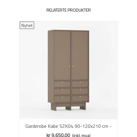
RELATERTE PRODUKTER
Nyhet
Garderobe Kabe SZK04 90-120x210 cm -
Flere farger - 2 dører - 6 skuffer
kr 9,650.00
(inkl. mva)