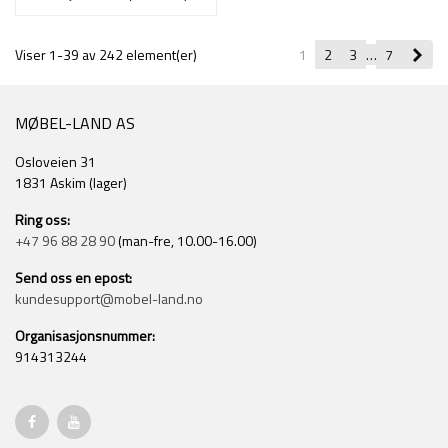
Nes
Viser 1-39 av 242 element(er)
1
2
3
…
7
MØBEL-LAND AS
Osloveien 31
1831 Askim (lager)
Ring oss:
+47 96 88 28 90
(man-fre, 10.00-16.00)
Send oss en epost:
kundesupport@mobel-land.no
Organisasjonsnummer:
914313244