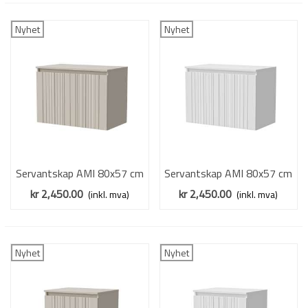
Nyhet
Nyhet
Servantskap AMI 80x57 cm
Servantskap AMI 80x57 cm
- cashmere - 2 dører
- hvit matt - 2 dører
kr 2,450.00
kr 2,450.00
(inkl. mva)
(inkl. mva)
Nyhet
Nyhet