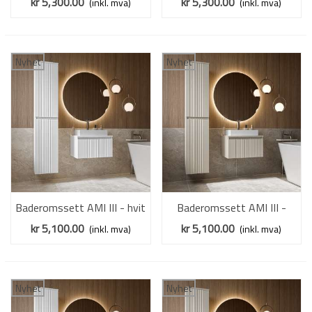
kr 5,300.00
kr 5,300.00
(inkl. mva)
(inkl. mva)
Nyhet
Nyhet
Baderomssett AMI III - hvit
Baderomssett AMI III -
matt - 2 deler
cashmere - 2 deler
kr 5,100.00
kr 5,100.00
(inkl. mva)
(inkl. mva)
Nyhet
Nyhet