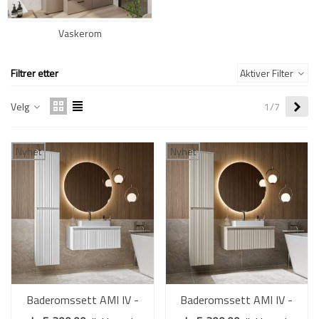
Vaskerom
Filtrer etter
Aktiver Filter
Nes
Velg
1/7
Nyhet
Nyhet
Baderomssett AMI IV -
Baderomssett AMI IV -
hvit matt - 2 deler
cashmere - 2 deler