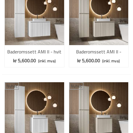
Baderomssett AMI II - hvit
Baderomssett AMI II -
matt - 2 deler
cashmere - 2 deler
kr 5,600.00
kr 5,600.00
(inkl. mva)
(inkl. mva)
Nyhet
Nyhet