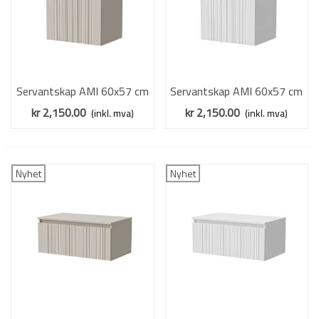
Servantskap AMI 60x57 cm
Servantskap AMI 60x57 cm
- cashmere - 2 dører
- hvit matt - 2 dører
kr 2,150.00
kr 2,150.00
(inkl. mva)
(inkl. mva)
Nyhet
Nyhet