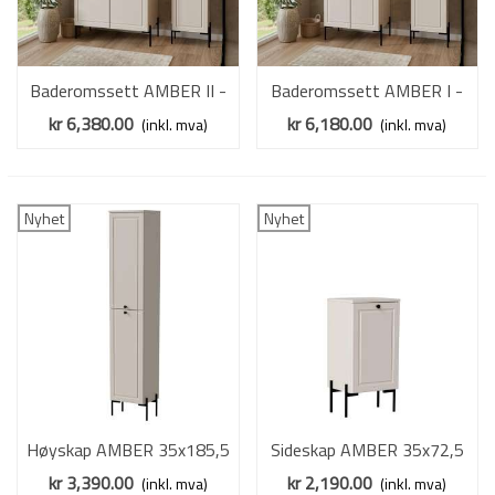
Baderomssett AMBER II -
Baderomssett AMBER I -
cashmere - 2 deler - metall
cashmere - metall bein
kr 6,380.00
kr 6,180.00
(inkl. mva)
(inkl. mva)
bein
Nyhet
Nyhet
Høyskap AMBER 35x185,5
Sideskap AMBER 35x72,5
cm - cashmere - 2 dører
cm - cashmere - 1 dør
kr 3,390.00
kr 2,190.00
(inkl. mva)
(inkl. mva)