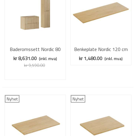
Baderomssett Nordic 80
Benkeplate Nordic 120 cm
cm - eik - 3 deler
- eik
kr 8,631.00
kr 1,480.00
(inkl. mva)
(inkl. mva)
kr 9,590.00
Redusert pris
-10%
Nyhet
Nyhet