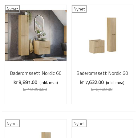
Nyhet
Nyhet
Baderomssett Nordic 60
Baderomssett Nordic 60
cm - eik - med servant
cm - eik - 3 deler
kr 9,891.00
kr 7,632.00
(inkl. mva)
(inkl. mva)
kr 10,990.00
kr 8,480.00
Redusert pris
-10%
Redusert pris
-10%
Nyhet
Nyhet