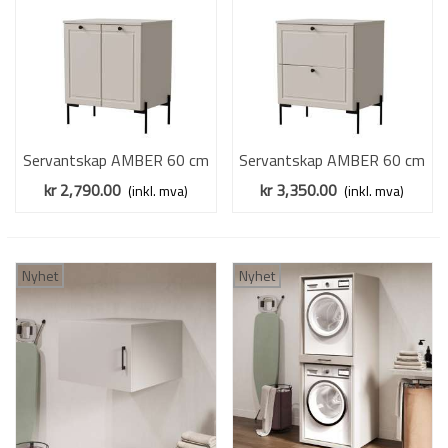
Servantskap AMBER 60 cm
Servantskap AMBER 60 cm
- cashmere - 2 dører
- cashmere - 2 skuffer
kr 2,790.00
kr 3,350.00
(inkl. mva)
(inkl. mva)
Nyhet
Nyhet