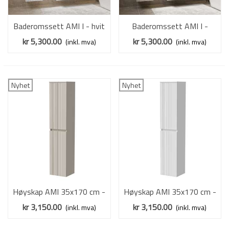
Baderomssett AMI I - hvit
Baderomssett AMI I -
matt - 2 deler
cashmere - 2 deler
kr 5,300.00
kr 5,300.00
(inkl. mva)
(inkl. mva)
Nyhet
Nyhet
Høyskap AMI 35x170 cm -
Høyskap AMI 35x170 cm -
cashmere - 2 dører
hvit matt - 2 dører
kr 3,150.00
kr 3,150.00
(inkl. mva)
(inkl. mva)