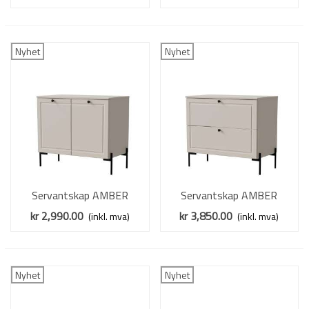
Nyhet
Nyhet
Servantskap AMBER
Servantskap AMBER
80x72,5 cm - cashmere - 2
80x72,5 cm - cashmere - 2
kr 2,990.00
kr 3,850.00
(inkl. mva)
(inkl. mva)
dører
skuffer
Nyhet
Nyhet