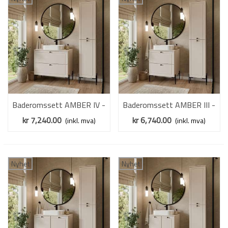
Baderomssett AMBER IV -
Baderomssett AMBER III -
cashmere - 2 deler - metall
cashmere - 2 deler - metall
kr 7,240.00
kr 6,740.00
(inkl. mva)
(inkl. mva)
bein
bein
Nyhet
Nyhet