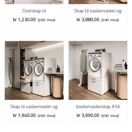
Overskap til
Skap til vaskemaskin og
vaskemaskinskap ASA
tørketrommel ASA 69x189
kr 1,230.00
kr 3,880.00
(inkl. mva)
(inkl. mva)
67x44 cm - cashmere
cm - cashmere
Nyhet
Nyhet
Skap til vaskemaskin og
Vaskemaskinskap ASA
tørketrommel ASA
67x144 cm - med skuff -
kr 7,940.00
kr 3,990.00
(inkl. mva)
(inkl. mva)
134x144 cm - med skuff -
cashmere
cashmere