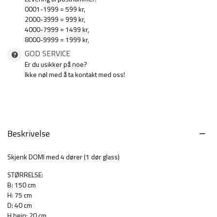
0001-1999 = 599 kr,
2000-3999 = 999 kr,
4000-7999 = 1499 kr,
8000-9999 = 1999 kr,
GOD SERVICE
Er du usikker på noe?
Ikke nøl med å ta kontakt med oss!
Beskrivelse
Skjenk DOMI med 4 dører (1 dør glass)
STØRRELSE:
B: 150 cm
H: 75 cm
D: 40 cm
H bein: 20 cm