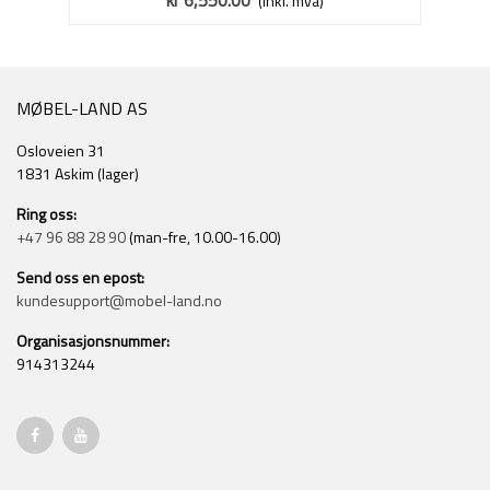
kr 6,550.00
(inkl. mva)
MØBEL-LAND AS
Osloveien 31
1831 Askim (lager)
Ring oss:
+47 96 88 28 90
(man-fre, 10.00-16.00)
Send oss en epost:
kundesupport@mobel-land.no
Organisasjonsnummer:
914313244