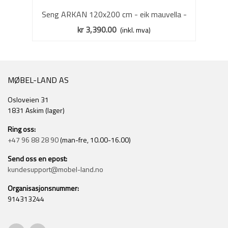
Seng ARKAN 120x200 cm - eik mauvella -
beige sand - 2 skuffer
kr 3,390.00
(inkl. mva)
MØBEL-LAND AS
Osloveien 31
1831 Askim (lager)
Ring oss:
+47 96 88 28 90
(man-fre, 10.00-16.00)
Send oss en epost:
kundesupport@mobel-land.no
Organisasjonsnummer:
914313244