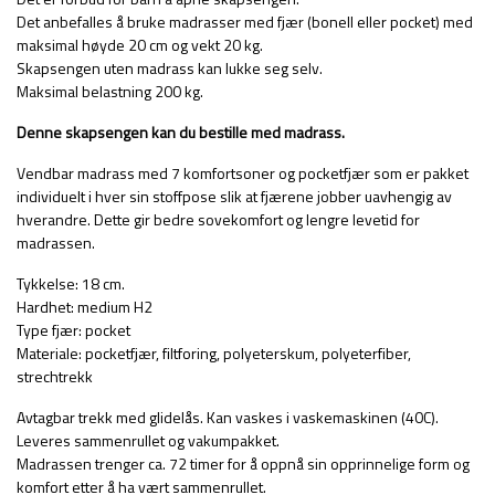
Det anbefalles å bruke madrasser med fjær (bonell eller pocket) med
maksimal høyde 20 cm og vekt 20 kg.
Skapsengen uten madrass kan lukke seg selv.
Maksimal belastning 200 kg.
Denne skapsengen kan du bestille med madrass.
Vendbar madrass med 7 komfortsoner og pocketfjær som er pakket
individuelt i hver sin stoffpose slik at fjærene jobber uavhengig av
hverandre. Dette gir bedre sovekomfort og lengre levetid for
madrassen.
Tykkelse: 18 cm.
Hardhet: medium H2
Type fjær: pocket
Materiale: pocketfjær, filtforing, polyeterskum, polyeterfiber,
strechtrekk
Avtagbar trekk med glidelås. Kan vaskes i vaskemaskinen (40C).
Leveres sammenrullet og vakumpakket.
Madrassen trenger ca. 72 timer for å oppnå sin opprinnelige form og
komfort etter å ha vært sammenrullet.