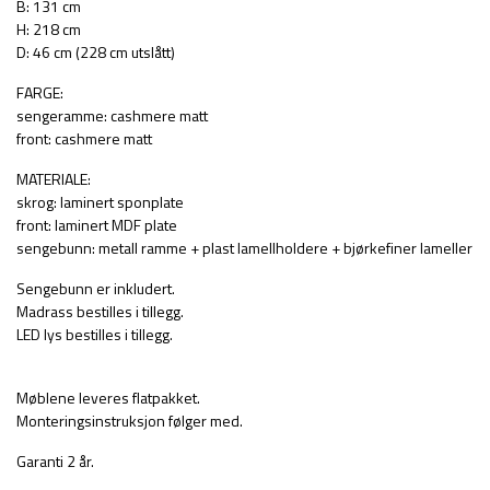
B: 131 cm
H: 218 cm
D: 46 cm (228 cm utslått)
FARGE:
sengeramme: cashmere matt
front: cashmere matt
MATERIALE:
skrog: laminert sponplate
front: laminert MDF plate
sengebunn: metall ramme + plast lamellholdere + bjørkefiner lameller
Sengebunn er inkludert.
Madrass bestilles i tillegg.
LED lys bestilles i tillegg.
Møblene leveres flatpakket.
Monteringsinstruksjon følger med.
Garanti 2 år.