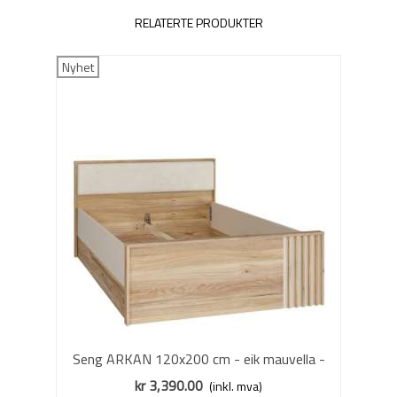
RELATERTE PRODUKTER
Nyhet
Seng ARKAN 120x200 cm - eik mauvella -
beige sand - 2 skuffer
kr 3,390.00
(inkl. mva)