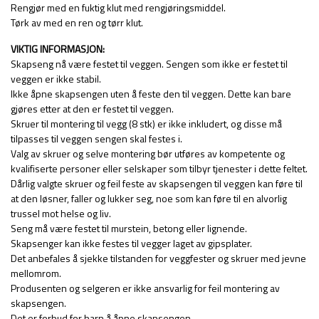
Rengjør med en fuktig klut med rengjøringsmiddel.
Tørk av med en ren og tørr klut.
VIKTIG INFORMASJON:
Skapseng nå være festet til veggen. Sengen som ikke er festet til
veggen er ikke stabil.
Ikke åpne skapsengen uten å feste den til veggen. Dette kan bare
gjøres etter at den er festet til veggen.
Skruer til montering til vegg (8 stk) er ikke inkludert, og disse må
tilpasses til veggen sengen skal festes i.
Valg av skruer og selve montering bør utføres av kompetente og
kvalifiserte personer eller selskaper som tilbyr tjenester i dette feltet.
Dårlig valgte skruer og feil feste av skapsengen til veggen kan føre til
at den løsner, faller og lukker seg, noe som kan føre til en alvorlig
trussel mot helse og liv.
Seng må være festet til murstein, betong eller lignende.
Skapsenger kan ikke festes til vegger laget av gipsplater.
Det anbefales å sjekke tilstanden for veggfester og skruer med jevne
mellomrom.
Produsenten og selgeren er ikke ansvarlig for feil montering av
skapsengen.
Det er forbud for barn å åpne skapsengen.