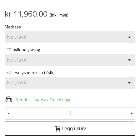
kr 11,960.00
(inkl. mva)
Madrass
LED hyllebelysning
LED leselys med usb (2stk)
Sendes i løpet av 14-28 dager
-
+
Legg i kurv