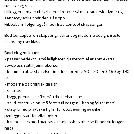
ned av seg selv.
I tillegg er sengen utstyrt med stropper så man kan feste dyner og
sengetøy enkelt når den slås opp.
Ribbebunn følger også med i Bed Concept skapsenger.
Bed Concept er en skapseng i stilrent og moderne design. Beste
skapseng i sin klasse!
Nøkkelegenskaper
- passer perfekt til små leiligheter, gjesterom eller som ekstra
soveplass i ditt hjemmekontor
- kommer i ulike størrelser (madrassbredde 90, 120, 140, 160 og 180
cm)
- moderne og praktisk design
- softclose
- trygg, pneumatisk åpne/lukke mekanisme
- solid konstruksjon (må festes til veggen - beslag følger med)
- utstyrt med praktiske hyller for oppbevaring av ulike
pyntegjenstander eller bøker
- kan bestilles med madrass (madrassbeskrivelse finner du lenger
ned)