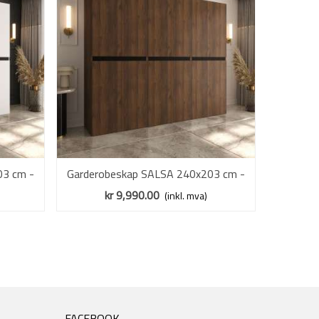
03 cm -
Garderobeskap SALSA 240x203 cm -
Vis mer
Gardero
valnøtt - 6 dører
kr 9,990.00
(inkl. mva)
FACEBOOK