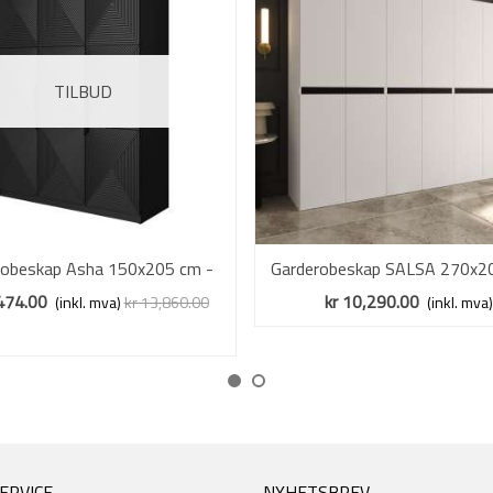
TILBUD
robeskap Asha 150x205 cm -
Vis mer
Garderobeskap SALSA 270x2
Vis mer
sort - 3 dører
hvit matt - 6 dører
474.00
kr 10,290.00
(inkl. mva)
kr 13,860.00
(inkl. mva)
Redusert pris
-10%
ERVICE
NYHETSBREV