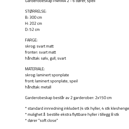
Garderobeskap PARMA 2 - 6 dører, speil
STØRRELSE:
B: 300 cm
H: 202 cm
D: 52 cm
FARGE:
skrog: svart matt
fronter: svart matt
håndtak: sølv, gull, svart
MATERIALE:
skrog: laminert sponplate
front: laminert sponplate, speil
håndtak: metall
Garderobeskap består av 2 garderober: 2x150 cm
* standard innredning inkludert (4 stk hyller, 4 stk kleshenge
* mulighet å bestille ekstra flyttbare hyller i tillegg 8 stk
* dører "soft close"