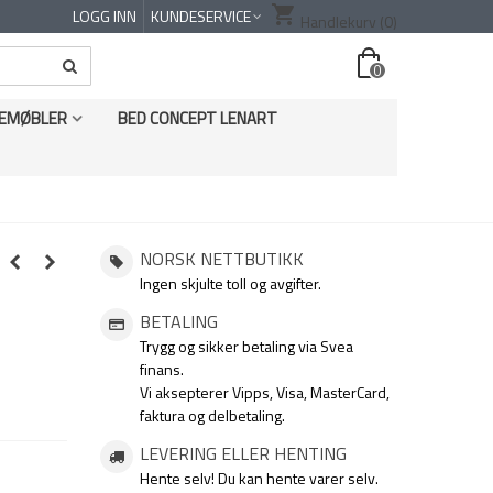
shopping_cart
LOGG INN
KUNDESERVICE
Handlekurv
(0)
0
EMØBLER
BED CONCEPT LENART
NORSK NETTBUTIKK
Ingen skjulte toll og avgifter.
BETALING
Trygg og sikker betaling via Svea
finans.
Vi aksepterer Vipps, Visa, MasterCard,
faktura og delbetaling.
LEVERING ELLER HENTING
Hente selv! Du kan hente varer selv.