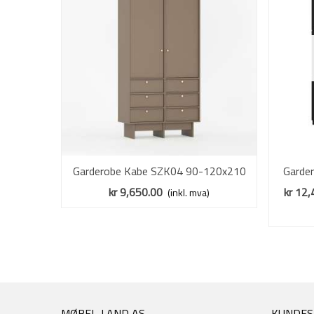
Garderobe Kabe SZK04 90-120x210
Vis mer
Garde
cm - Flere farger - 2 dører - 6 skuffer
kr 9,650.00
kr 12,
(inkl. mva)
MØBEL-LAND AS
KUNDES