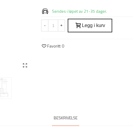
Sendes i løpet av 21-35 dager.
Legg i kurv
-
+
Favoritt
0
BESKRIVELSE