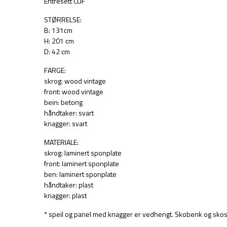
Entresett CLIF
STØRRELSE:
B: 131cm
H: 201 cm
D: 42 cm
FARGE:
skrog: wood vintage
front: wood vintage
bein: betong
håndtaker: svart
knagger: svart
MATERIALE:
skrog: laminert sponplate
front: laminert sponplate
ben: laminert sponplate
håndtaker: plast
knagger: plast
* speil og panel med knagger er vedhengt. Skobenk og skos