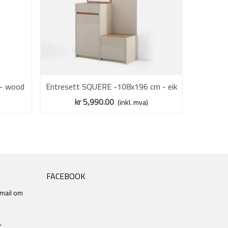
 - wood
Entresett SQUERE -108x196 cm - eik
Vis mer
Entreset
sand - beige sand
kr 5,990.00
(inkl. mva)
FACEBOOK
 mail om
,