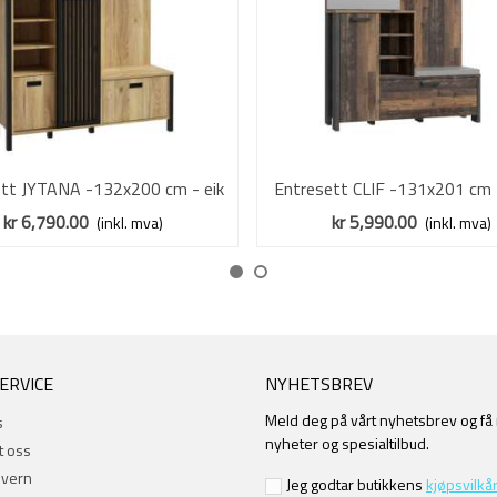
ett JYTANA -132x200 cm - eik
Vis mer
Entresett CLIF -131x201 cm
Vis mer
mauvela - svart matt
vintage - betong
kr 6,790.00
kr 5,990.00
(inkl. mva)
(inkl. mva)
ERVICE
NYHETSBREV
Meld deg på vårt nyhetsbrev og få
s
nyheter og spesialtilbud.
t oss
nvern
Jeg godtar butikkens
kjøpsvilkår