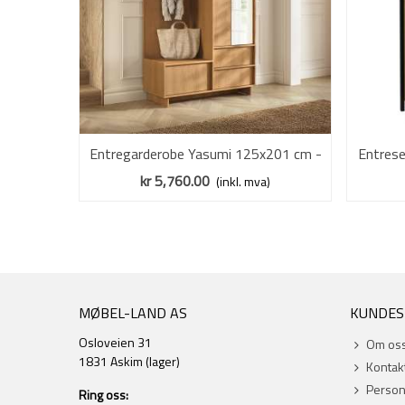
Entregarderobe Yasumi 125x201 cm -
Vis mer
Entres
eik - hyller og 2 dører
kr 5,760.00
(inkl. mva)
MØBEL-LAND AS
KUNDES
Osloveien 31
Om os
1831 Askim (lager)
Kontak
Perso
Ring oss: