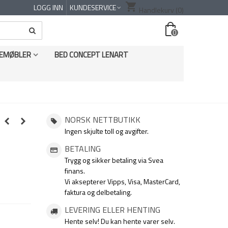
shopping_cart
LOGG INN
KUNDESERVICE
Handlekurv
(0)
0
EMØBLER
BED CONCEPT LENART
NORSK NETTBUTIKK
Ingen skjulte toll og avgifter.
BETALING
Trygg og sikker betaling via Svea
finans.
Vi aksepterer Vipps, Visa, MasterCard,
faktura og delbetaling.
LEVERING ELLER HENTING
Hente selv! Du kan hente varer selv.