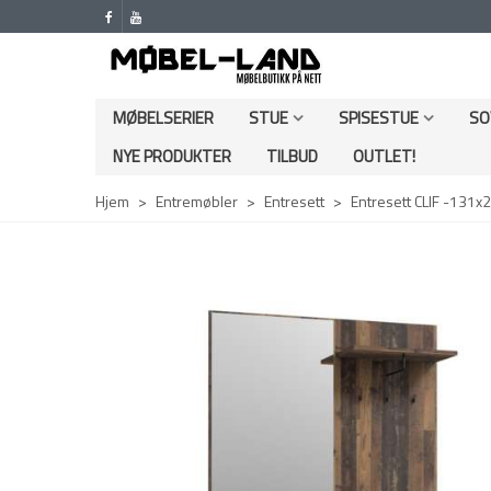
MØBELSERIER
STUE
SPISESTUE
SO
NYE PRODUKTER
TILBUD
OUTLET!
Hjem
>
Entremøbler
>
Entresett
>
Entresett CLIF -131x