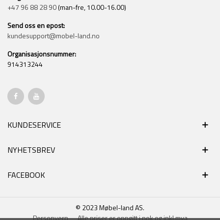
+47 96 88 28 90
(man-fre, 10.00-16.00)
Send oss en epost:
kundesupport@mobel-land.no
Organisasjonsnummer:
914313244
KUNDESERVICE
NYHETSBREV
FACEBOOK
© 2023 Møbel-land AS.
Personvern
Alle priser er oppgitt i nok og inkl.mva