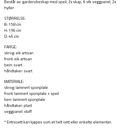
Består av: garderobeskap med speil, 2x skap, 6 stk veggpanel, 2x
hyller
STØRRELSE:
B: 158 cm
H: 196 cm
D: 46 cm
FARGE:
skrog: eik artisan
front: eik artisan
bein: svart
håndtaker: svart
MATERIALE:
skrog: laminert sponplate
front: laminert sponplate + speil
ben: laminert sponplate
håndtaker: plast
veggpanel: stoff
* Entresett kan kjøpes som et helt sett eller enkelte elementer.