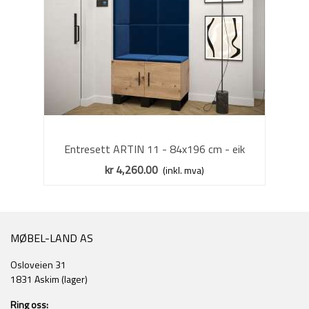
Entresett ARTIN 11 - 84x196 cm - eik
artisan + polstred panel
kr 4,260.00
(inkl. mva)
MØBEL-LAND AS
Osloveien 31
1831 Askim (lager)
Ring oss: